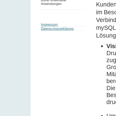
bisher entwickelte
Kunden
Anwendungen
im Beso
Verbin
Impressum
mySQL 
Datenschutzerklärung
Lösung
Vis
Dru
zug
Gro
Mit
ber
Die
Bes
dru