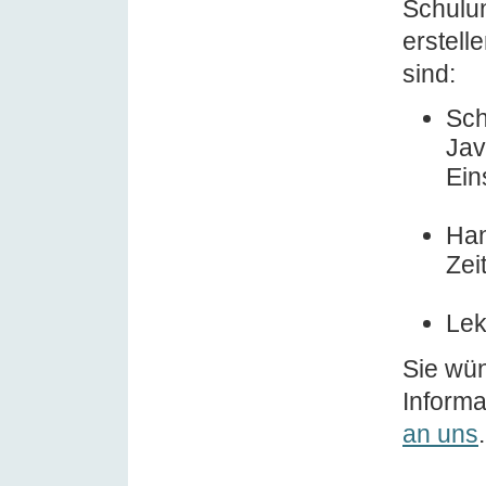
Schulun
erstell
sind:
Sch
Jav
Ein
Han
Zei
Lek
Sie wü
Inform
an uns
.