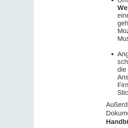
Um
We
ei
geh
Moz
Mus
An
sch
die
Ans
Fir
Sti
Außerde
Dokume
Handb