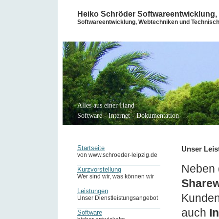
Heiko Schröder Softwareentwicklung, 
Softwareentwicklung, Webtechniken und Technisc
Alles aus einer Hand
Software - Internet - Dokumentation
Startseite
Unser Lei
von www.schroeder-leipzig.de
Neben d
Kurzvorstellung
Wer sind wir, was können wir
Share
Leistungen
Kunden 
Unser Dienstleistungsangebot
auch
I
Software